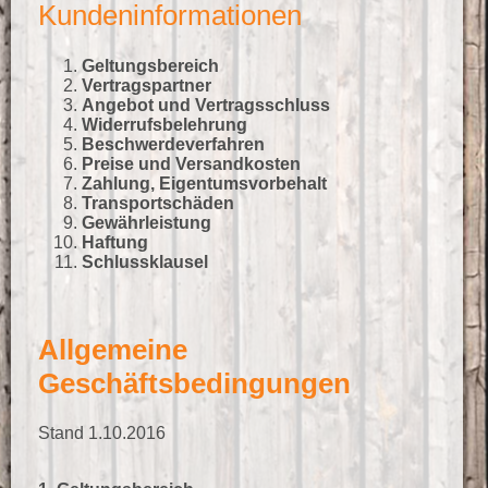
Kundeninformationen
Kletterbedarf
Service
Kids
Verleih
Geltungsbereich
Outdoorbekleidung
Vertragspartner
Outdoor- und Reisebedarf
Angebot und Vertragsschluss
Team
Rucksäcke
Widerrufsbelehrung
Schlafsäcke
Beschwerdeverfahren
Marken
Preise und Versandkosten
Wanderschuhe
Zahlung, Eigentumsvorbehalt
Zelte
Kontakt
Transportschäden
Gewährleistung
30 Jahre
Haftung
Schlussklausel
Allgemeine
Geschäftsbedingungen
Stand 1.10.2016