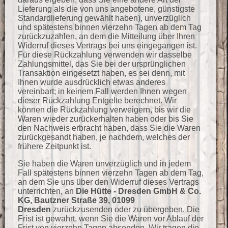
Lieferung als die von uns angebotene, günstigste
Standardlieferung gewählt haben), unverzüglich
und spätestens binnen vierzehn Tagen ab dem Tag
zurückzuzahlen, an dem die Mitteilung über Ihren
Widerruf dieses Vertrags bei uns eingegangen ist.
Für diese Rückzahlung verwenden wir dasselbe
Zahlungsmittel, das Sie bei der ursprünglichen
Transaktion eingesetzt haben, es sei denn, mit
Ihnen wurde ausdrücklich etwas anderes
vereinbart; in keinem Fall werden Ihnen wegen
dieser Rückzahlung Entgelte berechnet. Wir
können die Rückzahlung verweigern, bis wir die
Waren wieder zurückerhalten haben oder bis Sie
den Nachweis erbracht haben, dass Sie die Waren
zurückgesandt haben, je nachdem, welches der
frühere Zeitpunkt ist.
Sie haben die Waren unverzüglich und in jedem
Fall spätestens binnen vierzehn Tagen ab dem Tag,
an dem Sie uns über den Widerruf dieses Vertrags
unterrichten, an
Die Hütte - Dresden GmbH & Co.
KG, Bautzner Straße 39, 01099
Dresden
zurückzusenden oder zu übergeben. Die
Frist ist gewahrt, wenn Sie die Waren vor Ablauf der
Frist von vierzehn Tagen absenden. Wir tragen die