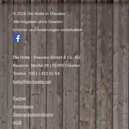
Kletterbedarf
Service
Kids
© 2026 Die Hütte in Dresden
Verleih
Outdoorbekleidung
Alle Angaben ohne Gewähr
Outdoor- und Reisebedarf
Team
Irrtümer und Änderungen vorbehalten
Rucksäcke
Schlafsäcke
Marken
Wanderschuhe
Zelte
Kontakt
Die Hütte - Dresden GmbH & Co. KG
30 Jahre
Bautzner Straße 39 | 01099 Dresden
Telefon: 0351 / 422 62 64
hallo@die-huette.net
Partner
Impressum
Datenschutzerklärung
AGB